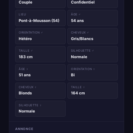
Couple
Confidentiel
LIEU
ÂGE ♂
Pont-à-Mousson (54)
54 ans
ORIENTATION ♂
CHEVEUX ♂
Hétéro
Gris/Blancs
TAILLE ♂
SILHOUETTE ♂
183 cm
Normale
ÂGE ♀
ORIENTATION ♀
51 ans
Bi
CHEVEUX ♀
TAILLE ♀
Blonds
164 cm
SILHOUETTE ♀
Normale
ANNONCE