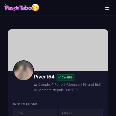
☰
Pivert54
✅ Certifié
👥 Couple
📍 Pont-à-Mousson (Grand Est)
📅 Membre depuis 03/2026
INFORMATIONS
TYPE
STATUT