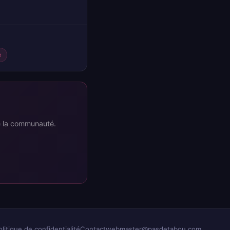
e
re la communauté.
olitique de confidentialité
Contact
webmaster@pasdetabou.com