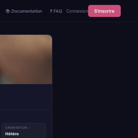
📚 Documentation
❓ FAQ
Connexion
S'inscrire
ORIENTATION ♂
Hétéro