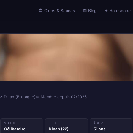
🏛️ Clubs & Saunas
📰 Blog
✦ Horoscope
📍 Dinan (Bretagne)
📅 Membre depuis 02/2026
STATUT
LIEU
ÂGE ♂
Célibataire
Dinan (22)
51 ans