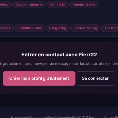
étéro
Couple homme bi
Femme bi
Femme hétéro
ussions
Exhibitionnisme
Gang Bang
Selon le feeling
Triolism
Entrer en contact avec Pierr22
il gratuitement pour envoyer un message, voir les photos et rejoind
Créer mon profil gratuitement
Se connecter
Horoscope
Documentation
Changelog
FAQ
CGU
Mentions légales
P