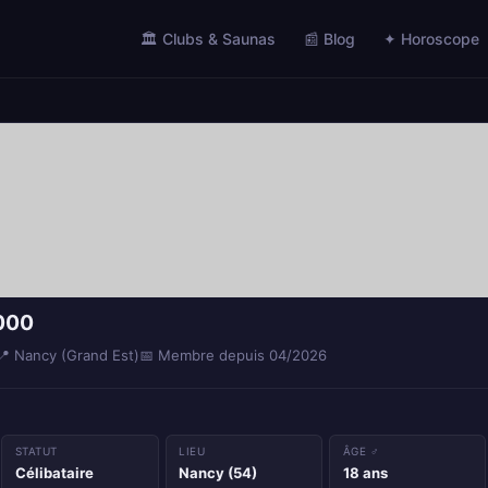
🏛️ Clubs & Saunas
📰 Blog
✦ Horoscope
000
📍 Nancy (Grand Est)
📅 Membre depuis 04/2026
STATUT
LIEU
ÂGE ♂
Célibataire
Nancy (54)
18 ans