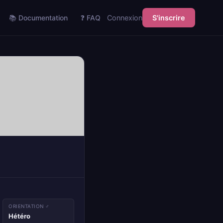
📚 Documentation
❓ FAQ
Connexion
S'inscrire
ORIENTATION ♂
Hétéro