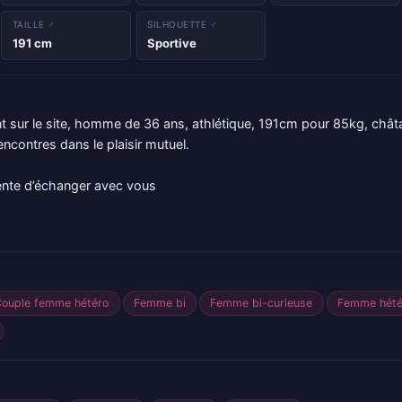
TAILLE ♂
SILHOUETTE ♂
191 cm
Sportive
nt sur le site, homme de 36 ans, athlétique, 191cm pour 85kg, châtai
encontres dans le plaisir mutuel.
ente d’échanger avec vous
Couple femme hétéro
Femme bi
Femme bi-curieuse
Femme hété