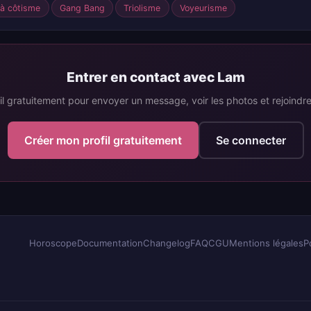
 à côtisme
Gang Bang
Triolisme
Voyeurisme
Entrer en contact avec Lam
il gratuitement pour envoyer un message, voir les photos et rejoind
Créer mon profil gratuitement
Se connecter
Horoscope
Documentation
Changelog
FAQ
CGU
Mentions légales
P