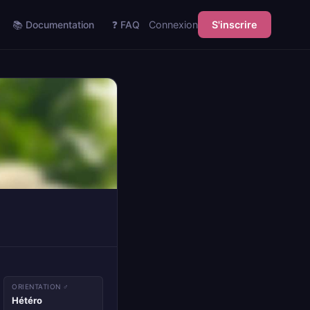
📚 Documentation
❓ FAQ
Connexion
S'inscrire
ORIENTATION ♂
Hétéro