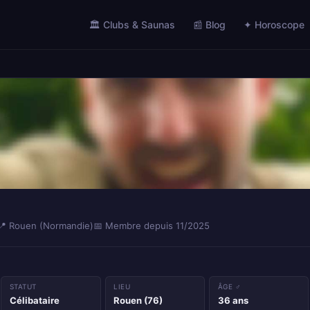
🏛️ Clubs & Saunas
📰 Blog
✦ Horoscope
📍 Rouen (Normandie)
📅 Membre depuis 11/2025
STATUT
LIEU
ÂGE ♂
Célibataire
Rouen (76)
36 ans